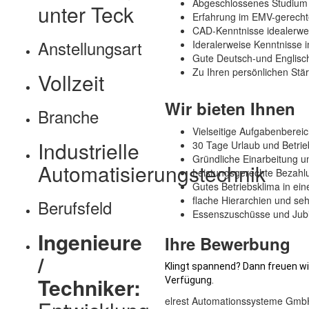
Abgeschlossenes Studium i
unter Teck
Erfahrung im EMV-gerecht
CAD-Kenntnisse idealerweis
Anstellungsart
Ideralerweise Kenntnisse 
Gute Deutsch-und Englisc
Zu Ihren persönlichen Stä
Vollzeit
Wir bieten Ihnen
Branche
Vielseitige Aufgabenberei
Industrielle
30 Tage Urlaub und Betrie
Gründliche Einarbeitung un
Automatisierungstechnik
Leistungsgerechte Bezahlun
Gutes Betriebsklima in ei
flache Hierarchien und seh
Berufsfeld
Essenszuschüsse und Ju
Ingenieure
Ihre Bewerbung
/
Klingt spannend? Dann freuen wir
Techniker:
Verfügung.
elrest Automationssysteme Gmb