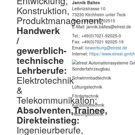
Entwicklung,
Jannik Baltes
Konstruktion,
Leibnizstrasse 10
73230 Kirchheim unter Teck
Produktmanagement;
Tel.: +4970219202515
E-Mail: jannik.baltes@elrest.de
Handwerk
Tel.:
+49(0)7021-92025-0
/
Fax:
+49(0)7021 92025-19
gewerblich-
Email:
bewerbung@elrest.de
Internet:
https://www.elrest-gmb
technische
Lehrberufe:
Sonderfahrzeugbau
Elektrotechnik
Schwimmbadtechnik
&
Lüftungstechnik
Fördertechnik
Telekommunikation;
Kunststofftechnik
Absolventen,Trainee,
Heizungstechnik
Direkteinstieg:
Ingenieurberufe,