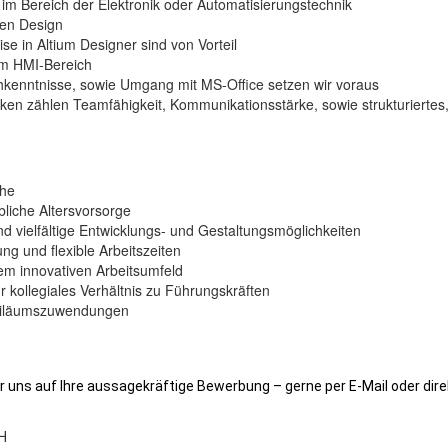
m Bereich der Elektronik oder Automatisierungstechnik
en Design
e in Altium Designer sind von Vorteil
im HMI-Bereich
hkenntnisse, sowie Umgang mit MS-Office setzen wir voraus
rken zählen Teamfähigkeit, Kommunikationsstärke, sowie strukturiertes
che
bliche Altersvorsorge
d vielfältige Entwicklungs- und Gestaltungsmöglichkeiten
g und flexible Arbeitszeiten
nem innovativen Arbeitsumfeld
r kollegiales Verhältnis zu Führungskräften
biläumszuwendungen
 uns auf Ihre aussagekräftige Bewerbung – gerne per E-Mail oder direk
H