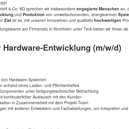
bH & Co. KG sprechen wir insbesondere
engagierte
Menschen
an, d
icklung
und
Produktion
von umweltschonenden, energiearmen
Syst
er
Ziel
ist es, mit unseren innovativen und qualitativ
hochwertigen
Pro
lungsteams am Firmensitz in Kirchheim unter Teck bieten wir Ihnen ab
er Hardware-Entwicklung (m/w/d)
n von Hardware-Systemen
en anhand eines Lasten- und Pflichtenheftes
omponenten unter fertigungstechnischer Betrachtung
 kontinuierlicher Austausch mit den Kunden
fikation in Zusammenarbeit mit dem Projekt-Team
gen mit anderen Entwicklern und Fachabteilungen, um Integration und 