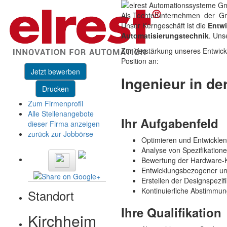
Als Tochterunternehmen der
Gm
Unser Kerngeschäft ist die
Entw
Automatisierungstechnik
. Uns
Zur Verstärkung unseres Entwick
Position an:
Jetzt bewerben
Ingenieur in d
Drucken
Zum Firmenprofil
Alle Stellenangebote
Ihr Aufgabenfeld
dieser Firma anzeigen
zurück zur Jobbörse
Optimieren und Entwickle
Analyse von Spezifikation
Bewertung der Hardware-K
Entwicklungsbezogener und
Erstellen der Designspezi
Kontinuierliche Abstimmun
Standort
Ihre Qualifikation
Kirchheim