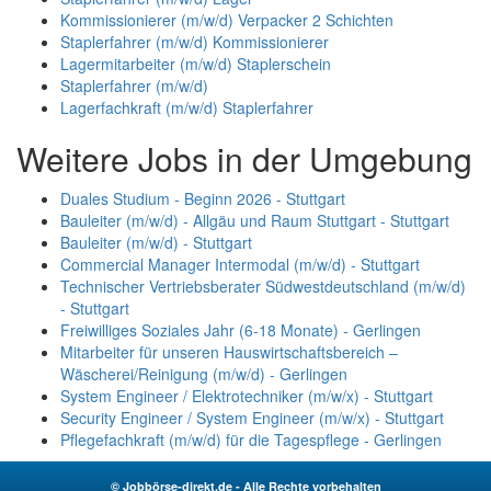
Kommissionierer (m/w/d) Verpacker 2 Schichten
Staplerfahrer (m/w/d) Kommissionierer
Lagermitarbeiter (m/w/d) Staplerschein
Staplerfahrer (m/w/d)
Lagerfachkraft (m/w/d) Staplerfahrer
Weitere Jobs in der Umgebung
Duales Studium - Beginn 2026 - Stuttgart
Bauleiter (m/w/d) - Allgäu und Raum Stuttgart - Stuttgart
Bauleiter (m/w/d) - Stuttgart
Commercial Manager Intermodal (m/w/d) - Stuttgart
Technischer Vertriebsberater Südwestdeutschland (m/w/d)
- Stuttgart
Freiwilliges Soziales Jahr (6-18 Monate) - Gerlingen
Mitarbeiter für unseren Hauswirtschaftsbereich –
Wäscherei/Reinigung (m/w/d) - Gerlingen
System Engineer / Elektrotechniker (m/w/x) - Stuttgart
Security Engineer / System Engineer (m/w/x) - Stuttgart
Pflegefachkraft (m/w/d) für die Tagespflege - Gerlingen
© Jobbörse-direkt.de - Alle Rechte vorbehalten