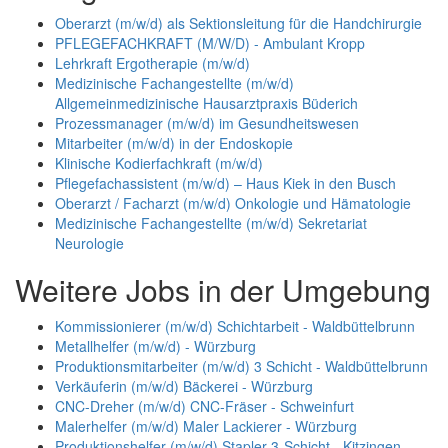
Oberarzt (m/w/d) als Sektionsleitung für die Handchirurgie
PFLEGEFACHKRAFT (M/W/D) - Ambulant Kropp
Lehrkraft Ergotherapie (m/w/d)
Medizinische Fachangestellte (m/w/d)
Allgemeinmedizinische Hausarztpraxis Büderich
Prozessmanager (m/w/d) im Gesundheitswesen
Mitarbeiter (m/w/d) in der Endoskopie
Klinische Kodierfachkraft (m/w/d)
Pflegefachassistent (m/w/d) – Haus Kiek in den Busch
Oberarzt / Facharzt (m/w/d) Onkologie und Hämatologie
Medizinische Fachangestellte (m/w/d) Sekretariat
Neurologie
Weitere Jobs in der Umgebung
Kommissionierer (m/w/d) Schichtarbeit - Waldbüttelbrunn
Metallhelfer (m/w/d) - Würzburg
Produktionsmitarbeiter (m/w/d) 3 Schicht - Waldbüttelbrunn
Verkäuferin (m/w/d) Bäckerei - Würzburg
CNC-Dreher (m/w/d) CNC-Fräser - Schweinfurt
Malerhelfer (m/w/d) Maler Lackierer - Würzburg
Produktionshelfer (m/w/d) Stapler 3-Schicht - Kitzingen