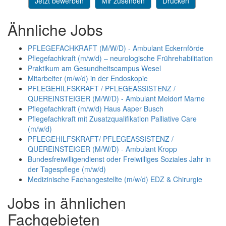
Jetzt bewerben
Mir zusenden
Drucken
Ähnliche Jobs
PFLEGEFACHKRAFT (M/W/D) - Ambulant Eckernförde
Pflegefachkraft (m/w/d) – neurologische Frührehabilitation
Praktikum am Gesundheitscampus Wesel
Mitarbeiter (m/w/d) in der Endoskopie
PFLEGEHILFSKRAFT / PFLEGEASSISTENZ /
QUEREINSTEIGER (M/W/D) - Ambulant Meldorf Marne
Pflegefachkraft (m/w/d) Haus Aaper Busch
Pflegefachkraft mit Zusatzqualifikation Palliative Care
(m/w/d)
PFLEGEHILFSKRAFT/ PFLEGEASSISTENZ /
QUEREINSTEIGER (M/W/D) - Ambulant Kropp
Bundesfreiwilligendienst oder Freiwilliges Soziales Jahr in
der Tagespflege (m/w/d)
Medizinische Fachangestellte (m/w/d) EDZ & Chirurgie
Jobs in ähnlichen
Fachgebieten