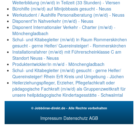
Weiterbildung (m/w/d) in Teilzeit (33 Stunden) - Viersen
Bürohilfe (m/w/d) auf Minijobbasis gesucht - Neuss
Werkstudent / Aushilfe Personalberatung (m/w/d) - Neuss
Disponent*in Nahverkehr (m/w/d) - Neuss
Disponent Internationaler Verkehr - Charter (m/w/d) -
Mönchengladbach
Schul- und Kitabegleiter (m/w/d) in Raum Rommerskirchen
gesucht - gerne Helfer/ Quereinsteiger! - Rommerskirchen
Installationsfahrer (m/w/d) mit Führerscheinklasse C am
Standort Neuss - Neuss
Produktentwickler/in m/w/d - Mönchengladbach
Schul- und Kitabegleiter (m/w/d) gesucht - gerne Helfer/
Quereinsteiger! Rhein Erft Kreis und Umgebung - Jüchen
Heilerziehungspfleger, Erzieher, Pflegefachkraft oder
pädagogische Fachkraft (m/w/d) als Gruppenzweitkraft für
unsere heilpädagogische Kindertagesstätte - Schwalmtal
© Jobbörse-direkt.de - Alle Rechte vorbehalten
Impressum
Datenschutz
AGB