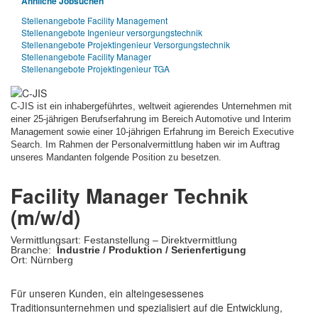
Ähnliche Jobsuchen
Stellenangebote Facility Management
Stellenangebote Ingenieur versorgungstechnik
Stellenangebote Projektingenieur Versorgungstechnik
Stellenangebote Facility Manager
Stellenangebote Projektingenieur TGA
C-JIS ist ein in­ha­ber­ge­führtes, welt­weit agie­rendes Un­ter­nehmen mit
einer 25-jäh­rigen Be­rufs­er­fah­rung im Be­reich Au­to­mo­tive und In­terim
Ma­nage­ment sowie einer 10-jäh­rigen Er­fah­rung im Be­reich Exe­cu­tive
Se­arch. Im Rahmen der Personalvermittlung haben wir im Auftrag
unseres Mandanten folgende Position zu besetzen.
Facility Manager Technik
(m/w/d)
Vermittlungsart: Festanstellung – Direktvermittlung
Branche:
Industrie / Produktion / Serienfertigung
Ort: Nürnberg
Für unseren Kunden, ein alteingesessenes
Traditionsunternehmen und spezialisiert auf die Entwicklung,